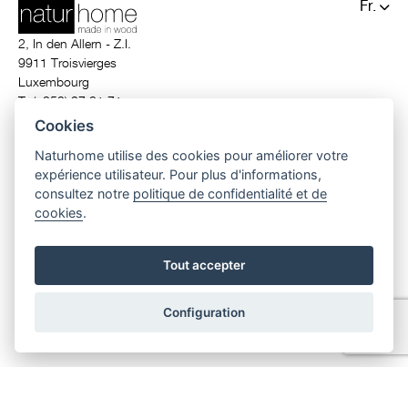
Fr.
De.
2, In den Allern - Z.I.
9911 Troisvierges
Luxembourg
T. (+352) 97 81 71
info@naturhome.lu
Cookies
Naturhome utilise des cookies pour améliorer votre
expérience utilisateur. Pour plus d'informations,
consultez notre
politique de confidentialité et de
cookies
.
© 2026 Naturhome.
All rights reserved.
construction luxembourg
|
constructeur luxembourg
|
maison moderne
luxembourg
|
maison ecologique
|
construction en bois
|
maison clé en main
Tout accepter
|
maison ossature bois
|
prime house luxembourg
Configuration