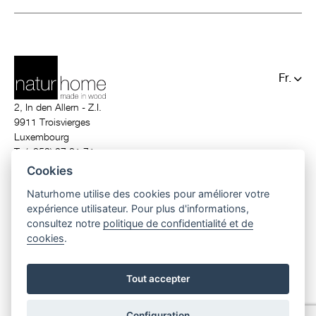
Fr.
De.
2, In den Allern - Z.I.
9911 Troisvierges
Luxembourg
T. (+352) 97 81 71
info@naturhome.lu
Cookies
Naturhome utilise des cookies pour améliorer votre
expérience utilisateur. Pour plus d'informations,
consultez notre
politique de confidentialité et de
cookies
.
© 2026 Naturhome.
All rights reserved.
construction luxembourg
|
constructeur luxembourg
|
maison moderne
luxembourg
|
maison ecologique
|
construction en bois
|
maison clé en main
Tout accepter
|
maison ossature bois
|
prime house luxembourg
Configuration